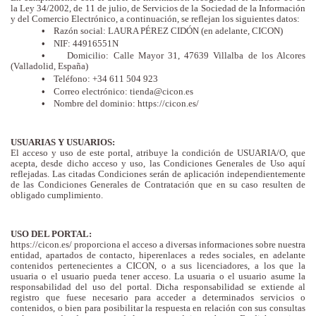
la Ley 34/2002, de 11 de julio, de Servicios de la Sociedad de la Información
y del Comercio Electrónico, a continuación, se reflejan los siguientes datos:
Razón social: LAURA PÉREZ CIDÓN (en adelante, CICON)
•
NIF: 44916551N
•
•
Domicilio:
Calle Mayor 31, 47639 Villalba de los Alcores
(Valladolid, España)
•
Teléfono: +34 611 504 923
Correo electrónico: tienda@cicon.es
•
Nombre del dominio: https://cicon.es/
•
USUARIAS Y USUARIOS:
El acceso y uso de este portal, atribuye la condición de USUARIA/O, que
acepta, desde dicho acceso y uso, las Condiciones Generales de Uso aquí
reflejadas. Las citadas Condiciones serán de aplicación independientemente
de las Condiciones Generales de Contratación que en su caso resulten de
obligado cumplimiento.
USO DEL PORTAL:
https://cicon.es/ proporciona el acceso a diversas informaciones sobre nuestra
entidad, apartados de contacto, hiperenlaces a redes sociales, en adelante
contenidos pertenecientes a CICON, o a sus licenciadores, a los que la
usuaria o el usuario pueda tener acceso. La usuaria o el usuario asume la
responsabilidad del uso del portal. Dicha responsabilidad se extiende al
registro que fuese necesario para acceder a determinados servicios o
contenidos, o bien para posibilitar la respuesta en relación con sus consultas