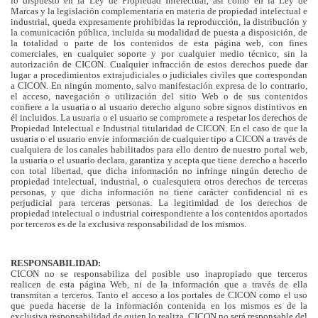
lo dispuesto en la Ley de Propiedad Intelectual, así como en la Ley de
Marcas y la legislación complementaria en materia de propiedad intelectual e
industrial, queda expresamente prohibidas la reproducción, la distribución y
la comunicación pública, incluida su modalidad de puesta a disposición, de
la totalidad o parte de los contenidos de esta página web, con fines
comerciales, en cualquier soporte y por cualquier medio técnico, sin la
autorización de CICON. Cualquier infracción de estos derechos puede dar
lugar a procedimientos extrajudiciales o judiciales civiles que correspondan
a CICON. En ningún momento, salvo manifestación expresa de lo contrario,
el acceso, navegación o utilización del sitio Web o de sus contenidos
confiere a la usuaria o al usuario derecho alguno sobre signos distintivos en
él incluidos. La usuaria o el usuario se compromete a respetar los derechos de
Propiedad Intelectual e Industrial titularidad de CICON. En el caso de que la
usuaria o el usuario envíe información de cualquier tipo a CICON a través de
cualquiera de los canales habilitados para ello dentro de nuestro portal web,
la usuaria o el usuario declara, garantiza y acepta que tiene derecho a hacerlo
con total libertad, que dicha información no infringe ningún derecho de
propiedad intelectual, industrial, o cualesquiera otros derechos de terceras
personas, y que dicha información no tiene carácter confidencial ni es
perjudicial para terceras personas. La legitimidad de los derechos de
propiedad intelectual o industrial correspondiente a los contenidos aportados
por terceros es de la exclusiva responsabilidad de los mismos.
RESPONSABILIDAD:
CICON no se responsabiliza del posible uso inapropiado que terceros
realicen de esta página Web, ni de la información que a través de ella
transmitan a terceros. Tanto el acceso a los portales de CICON como el uso
que pueda hacerse de la información contenida en los mismos es de la
exclusiva responsabilidad de quien lo realiza. CICON no será responsable del