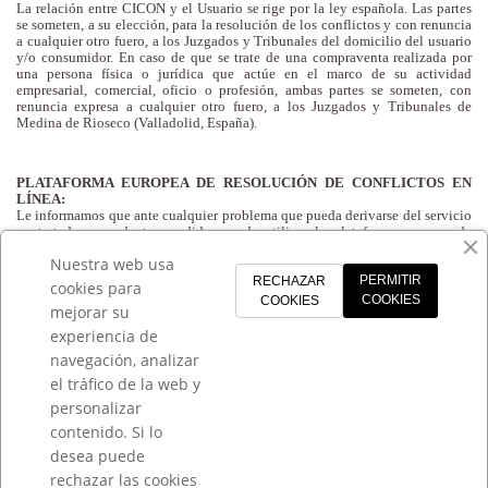
La relación entre CICON y el Usuario se rige por la ley española. Las partes
se someten, a su elección, para la resolución de los conflictos y con renuncia
a cualquier otro fuero, a los Juzgados y Tribunales del domicilio del usuario
y/o consumidor. En caso de que se trate de una compraventa realizada por
una persona física o jurídica que actúe en el marco de su actividad
empresarial, comercial, oficio o profesión, ambas partes se someten, con
renuncia expresa a cualquier otro fuero, a los Juzgados y Tribunales de
Medina de Rioseco (Valladolid, España).
PLATAFORMA EUROPEA DE RESOLUCIÓN DE CONFLICTOS EN
LÍNEA:
Le informamos que ante cualquier problema que pueda derivarse del servicio
contratado o producto vendido, puede utilizar la plataforma europea de
resolución de disputas online, esta es:
Resolución de litigios en línea |
Nuestra web usa
Comisión Europea (europa.eu)
PERMITIR
RECHAZAR
cookies para
COOKIES
COOKIES
mejorar su
experiencia de
navegación, analizar
el tráfico de la web y
CICON
personalizar
INFORMACIÓN
contenido. Si lo
desea puede
Síguenos
rechazar las cookies