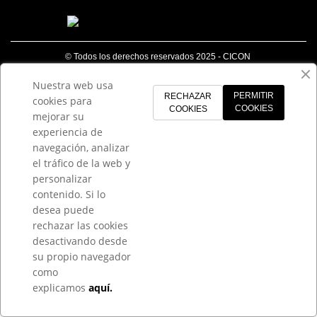
© Todos los derechos reservados 2025 - CICON
Nuestra web usa
PERMITIR
RECHAZAR
cookies para
COOKIES
COOKIES
mejorar su
experiencia de
navegación, analizar
el tráfico de la web y
personalizar
contenido. Si lo
desea puede
rechazar las cookies
desactivando desde
su propio navegador
como
explicamos
aquí.